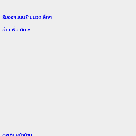
รับออกแบบร้านนวดเล็กๆ
อ่านเพิ่มเติม »
ต่อเติมหน้าบ้าน