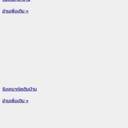
อ่านเพิ่มเติม »
รับเหมาต่อเติมบ้าน
อ่านเพิ่มเติม »