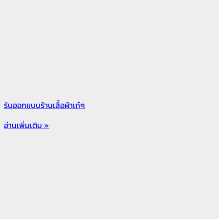
รับออกแบบร้านเสื้อผ้าเก๋ๆ
อ่านเพิ่มเติม »