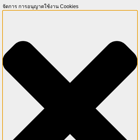
จัดการ การอนุญาตใช้งาน Cookies