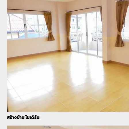
สร้างบ้าน โมเดิร์น