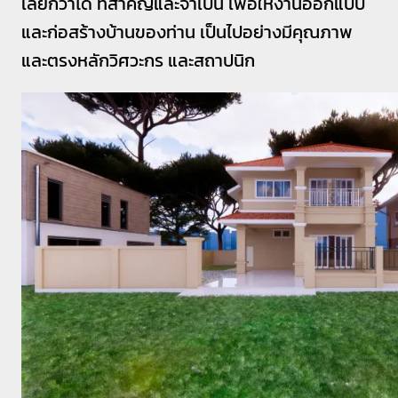
เลยก็ว่าได้ ที่สำคัญและจำเป็น เพื่อให้งานออกแบบ
และก่อสร้างบ้านของท่าน เป็นไปอย่างมีคุณภาพ
และตรงหลักวิศวะกร และสถาปนิก