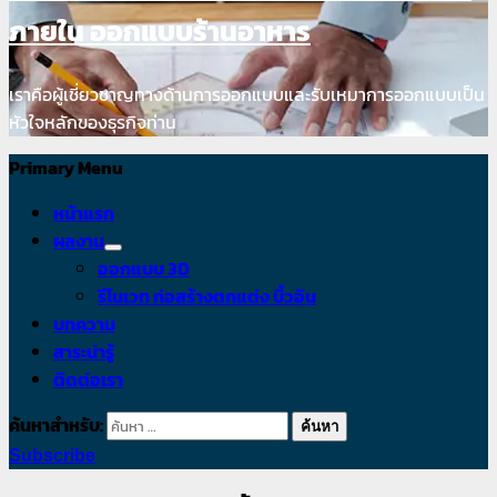
ภายใน ออกแบบร้านอาหาร
เราคือผู้เชี่ยวชาญทางด้านการออกแบบและรับเหมาการออกแบบเป็น
หัวใจหลักของธุรกิจท่าน
Primary Menu
หน้าแรก
ผลงาน
ออกแบบ 3D
รีโนเวท ก่อสร้างตกแต่ง บิ้วอิน
บทความ
สาระน่ารู้
ติดต่อเรา
ค้นหาสำหรับ:
Subscribe