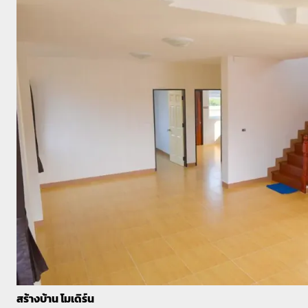
สร้างบ้าน โมเดิร์น