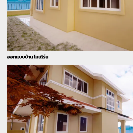
ออกแบบบ้าน โมเดิร์น