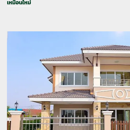
เหมือนใหม่