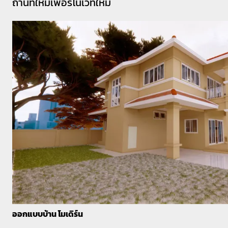
ถานที่ใหม่เพื่อรีโนเวทใหม่
ออกแบบบ้าน โมเดิร์น