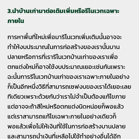
3.นำบ้านเก่ามาต่อเติมเพิ่มหรือรีโนเวทเฉพาะ
ภายใน
การหาพื้นที่ใหม่เพื่อมารีโนเวทเพิ่มเติมนั้นอาจจะ
ทำให้งบประมาณในการก่อสร้างของเรานั้นบาน
ปลายหรือการที่เรารีโนเวทบ้านเก่าของเราเพื่อ
ตกแต่งใหม่ก็อาจใช้งบประมาณเยอะเช่นกันเพราะ
ฉะนั้นการรีโนเวทบ้านเก่าของเราเฉพาะภายในอย่าง
ก็เป็นอีกหนึ่งวิธีที่สามารถเซฟงบของเราได้เยอะเลย
ทีเดียวเพราะด้วยกับว่าเราไม่จำเป็นต้องแก้ไขภาย
แต่อาจจะถ้าสีใหม่หรือตกแต่งนิดหน่อยก็พอแล้ว
แต่เราสามารถแก้ไขเฉพาะภายในอย่างเดียวก็
พอแล้วเพื่อไม่ให้เงินที่ใช้ในการก่อสร้างบานปลาย
และสามารถนำเงินที่เหลือไปใช้ทำอย่างอื่นได้อีก