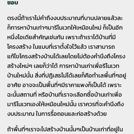
ชอบ
ตรงนี้ถ้าเราไม่คำถึงงบประมาณที่บานปลายแล้วละ
ก็การหาบ้านเก่าๆมารีโนเวทให้เหมือนใหม่ ก็เป็นอีก
หนึ่งไอเดียสำคัญเช่นกัน เพราะถ้าเราได้บ้านที่มี
โครงสร้าง ในแบบที่เราตั้งใจไว้แล้ว เราสามารถ
แก้ไขโครงสร้างบ้านได้เลยโดยไม่ต้องคำนึงถึงโครง
สร้างใหม่ๆ เลยก็ว่าได้ การหาบ้านเก่าเพื่อรีโนเวท
บ้านใหม่นั้น สิ่งที่ปฎิเสธไม่ได้เลยก็คือทำเลพื้นที่ๆอยู่
อาศัย อาจจะเป็นพื้นที่ๆมีราคาแพงก็เป็นได้ เพราะ
ฉะนั้นสถานที่ หรือบ้านที่เราจะเลือกซื้อบ้านเก่าเพื่อ
มารีโนเวทเองให้เหมือนใหม่นั้น เราควรที่จะคำนึงถึง
งบประมาณ ในการรื้อถอนและก่อสร้างด้วย
ถ้าพื้นที่ๆเราจะไปสร้างบ้านนั้นๆเป็นบ้านเก่าที่อยู่ใน