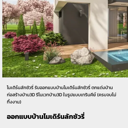
โมเดิร์นลักชัวรี่ รับออกแบบบ้านโมเดิร์นลักชัวรี่ ตกแต่งบ้าน
ก่อสร้างบ้าน3D รีโนเวทบ้าน3D ในรูปแบบเทรินคีย์ (ครบจบไม่
ทิ้งงาน)
ออกแบบบ้านโมเดิร์นลักชัวรี่