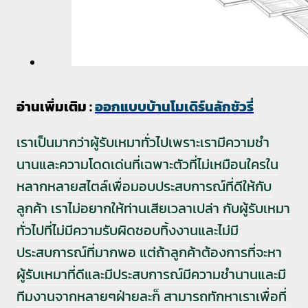
อ่านเพิ่มเติม :
ออกแบบบ้านโมเดิร์นลักชัวรี่
เราเป็นมากว่าผู้รับเหมาทั่วไปเพราะเรามีความชำ
นานและความโดดเด่นที่เฉพาะตัวที่ไม่เหมือนใครใน
หลากหลายสไตล์เพื่อมอบประสบการณ์ที่ดีให้กับ
ลูกค้า เราไม่อยากให้ท่านเสียเวลาเปล่า กับผู้รับเหมา
ทั่วไปที่ไม่มีความรับผิดชอบทิ้งงานและไม่มี
ประสบการณ์ที่มากพอ แต่ถ้าลูกค้าต้องการที่จะหา
ผู้รับเหมาที่ดีและมีประสบการณ์มีความชำนานและมี
ทีมงานจากหลายๆฝ่ายละก็ สามารถทักหาเราเพื่อที่