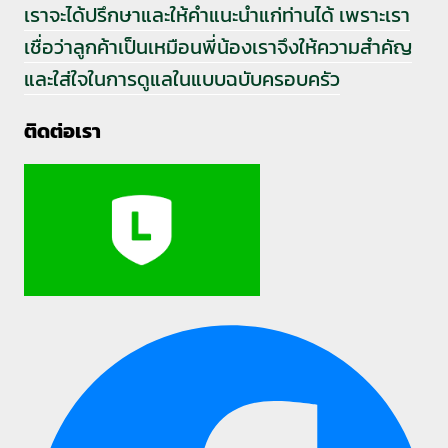
เราจะได้ปรึกษาและให้คำแนะนำแก่ท่านได้ เพราะเรา
เชื่อว่าลูกค้าเป็นเหมือนพี่น้องเราจึงให้ความสำคัญ
และใส่ใจในการดูแลในแบบฉบับครอบครัว
ติดต่อเรา⁣