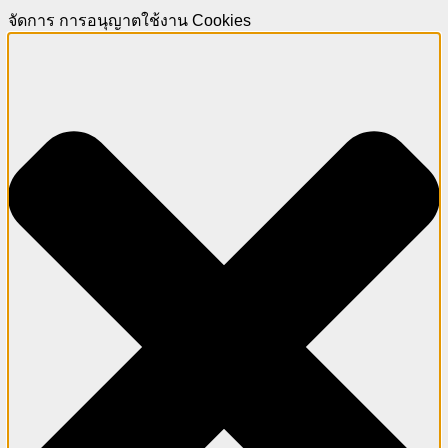
จัดการ การอนุญาตใช้งาน Cookies