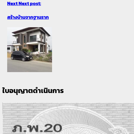
Next
Next post:
สร้างบ้านจากฐานราก
ใบอนุญาตดำเนินการ