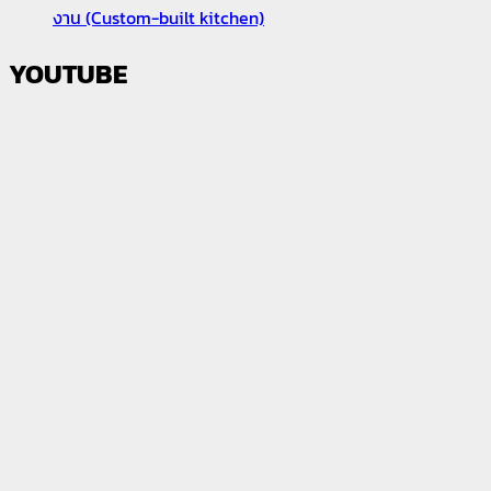
งาน (Custom-built kitchen)
YOUTUBE