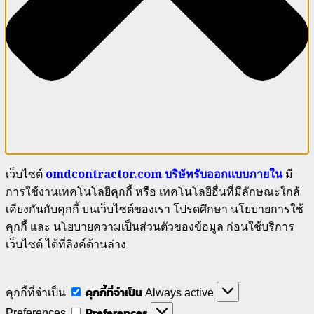
เว็บไซต์
omdcontractor.com
บริษัทรับออกแบบภายใน
มี
การใช้งานเทคโนโลยีคุกกี้ หรือ เทคโนโลยีอื่นที่มีลักษณะใกล้
เคียงกันกับคุกกี้ บนเว็บไซต์ของเรา โปรดศึกษา นโยบายการใช้
คุกกี้ และ นโยบายความเป็นส่วนตัวของข้อมูล ก่อนใช้บริการ
เว็บไซต์ ได้ที่ลิงค์ด้านล่าง
คุกกี้ที่จำเป็น
คุกกี้ที่จำเป็น
Always active
Preferences
Preferences