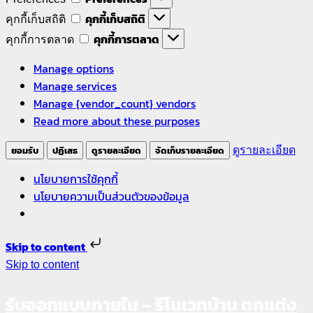
คุกกี้เก็บสถิติ
คุกกี้เก็บสถิติ
คุกกี้การตลาด
คุกกี้การตลาด
Manage options
Manage services
Manage {vendor_count} vendors
Read more about these purposes
ยอมรับ
ปฏิเสธ
ดูรายละเอียด
จัดเก็บรายละเอียด
ดูรายละเอียด
นโยบายการใช้คุกกี้
นโยบายความเป็นส่วนตัวของข้อมูล
Skip to content
Skip to content
รับออกแบบภายใน – รีโนเวทบ้าน ตกแต่ง