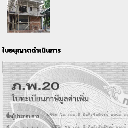
ใบอนุญาตดำเนินการ