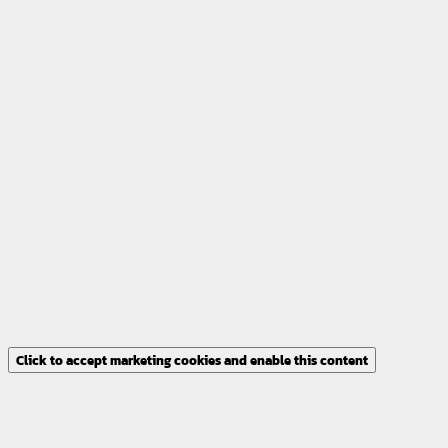
Click to accept marketing cookies and enable this content