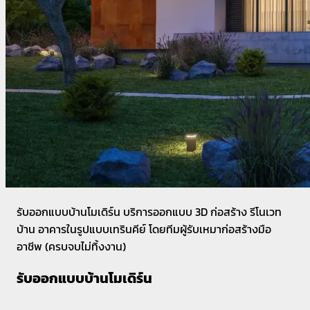
รับออกแบบบ้านโมเดิร์น บริการออกแบบ 3D ก่อสร้าง รีโนเวท
บ้าน อาคารในรูปแบบเทรินคีย์ โดยทีมผู้รับเหมาก่อสร้างมือ
อาชีพ (ครบจบไม่ทิ้งงาน)
รับออกแบบบ้านโมเดิร์น