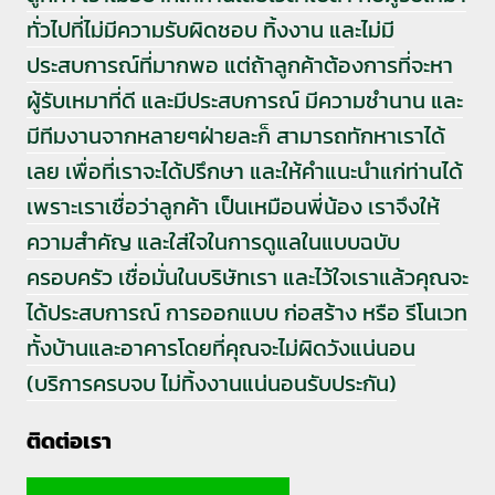
ทั่วไปที่ไม่มีความรับผิดชอบ ทิ้งงาน และไม่มี
ประสบการณ์ที่มากพอ แต่ถ้าลูกค้าต้องการที่จะหา
ผู้รับเหมาที่ดี และมีประสบการณ์ มีความชำนาน และ
มีทีมงานจากหลายๆฝ่ายละก็ สามารถทักหาเราได้
เลย เพื่อที่เราจะได้ปรึกษา และให้คำแนะนำแก่ท่านได้
เพราะเราเชื่อว่าลูกค้า เป็นเหมือนพี่น้อง เราจึงให้
ความสำคัญ และใส่ใจในการดูแลในแบบฉบับ
ครอบครัว เชื่อมั่นในบริษัทเรา และไว้ใจเราแล้วคุณจะ
ได้ประสบการณ์ การออกแบบ ก่อสร้าง หรือ รีโนเวท
ทั้งบ้านและอาคารโดยที่คุณจะไม่ผิดวังแน่นอน
(บริการครบจบ ไม่ทิ้งงานแน่นอนรับประกัน)
ติดต่อเรา⁣