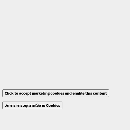
Click to accept marketing cookies and enable this content
จัดการ การอนุญาตใช้งาน Cookies