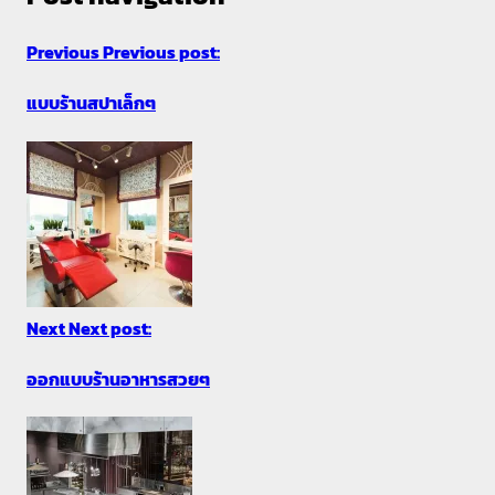
Previous
Previous post:
แบบร้านสปาเล็กๆ
Next
Next post:
ออกแบบร้านอาหารสวยๆ