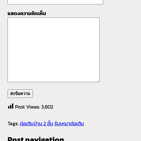
แสดงความคิดเห็น
Post Views:
3,802
Tags:
ต่อเติมบ้าน 2 ชั้น
รับเหมาต่อเติม
Post navigation