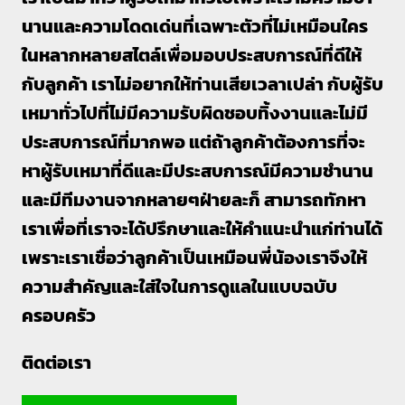
นานและความโดดเด่นที่เฉพาะตัวที่ไม่เหมือนใคร
ในหลากหลายสไตล์เพื่อมอบประสบการณ์ที่ดีให้
กับลูกค้า เราไม่อยากให้ท่านเสียเวลาเปล่า กับผู้รับ
เหมาทั่วไปที่ไม่มีความรับผิดชอบทิ้งงานและไม่มี
ประสบการณ์ที่มากพอ แต่ถ้าลูกค้าต้องการที่จะ
หาผู้รับเหมาที่ดีและมีประสบการณ์มีความชำนาน
และมีทีมงานจากหลายๆฝ่ายละก็ สามารถทักหา
เราเพื่อที่เราจะได้ปรึกษาและให้คำแนะนำแก่ท่านได้
เพราะเราเชื่อว่าลูกค้าเป็นเหมือนพี่น้องเราจึงให้
ความสำคัญและใส่ใจในการดูแลในแบบฉบับ
ครอบครัว
ติดต่อเรา⁣