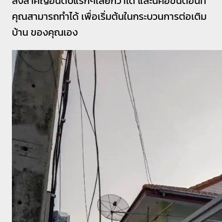
สิ่งสำคัญอันดับแรกๆเลยก็ว่าได้ และนี่คือขั้นตอนที่
คุณสามารถทำได้ เพื่อเริ่มต้นในกระบวนการต่อเติม
บ้าน ของคุณเอง