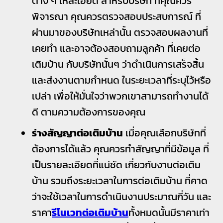
ต่าง ๆ ให้ละเอียด สำหรับบริษัท ที่คุณควร
พิจารณา คุณควรตรวจสอบประสบการณ์ ที่
ผ่านมาของบริษัทเหล่านั้น ตรวจสอบผลงานที่
เคยทำ และอาจต้องสอบถามลูกค้า ที่เคยต่อ
เติมบ้าน กับบริษัทนั้นๆ ว่าดำเนินการเสร็จสิ้น
และส่งงานตามกำหนด ในระยะเวลาที่ระบุไว้หรือ
เปล่า เพื่อให้มั่นใจว่าพวกเขาสามารถทำงานได้
ดี ตามความต้องการของคุณ
ร่างสัญญาต่อเติมบ้าน
เมื่อคุณเลือกบริษัทที่
ต้องการได้แล้ว คุณควรทำสัญญาที่มีข้อมูล ที่
เป็นรายละเอียดที่แน่ชัด เกี่ยวกับงานต่อเติม
บ้าน รวมถึงระยะเวลาในการต่อเติมบ้าน ที่คาด
ว่าจะใช้เวลาในการดำเนินงานประมาณกี่วัน และ
ราคา
รีโนเวทต่อเติมบ้าน
ทั้งหมดนั้นมีราคาเท่า