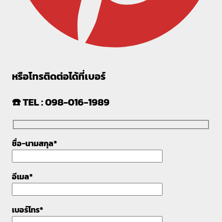
หรือโทรติดต่อได้ที่เบอร์
☎️ TEL : 098-016-1989
ชื่อ-นามสกุล*
อีเมล*
เบอร์โทร*