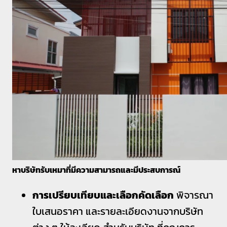
หาบริษัทรับเหมาที่มีความสามารถและมีประสบการณ์
การเปรียบเทียบและเลือกคัดเลือก
พิจารณา
ใบเสนอราคา และรายละเอียดงานจากบริษัท