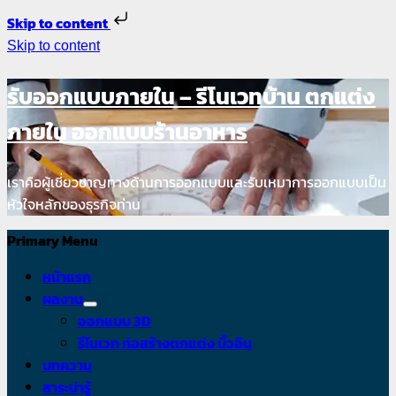
Skip to content
Skip to content
รับออกแบบภายใน – รีโนเวทบ้าน ตกแต่ง
ภายใน ออกแบบร้านอาหาร
เราคือผู้เชี่ยวชาญทางด้านการออกแบบและรับเหมาการออกแบบเป็น
หัวใจหลักของธุรกิจท่าน
Primary Menu
หน้าแรก
ผลงาน
ออกแบบ 3D
รีโนเวท ก่อสร้างตกแต่ง บิ้วอิน
บทความ
สาระน่ารู้