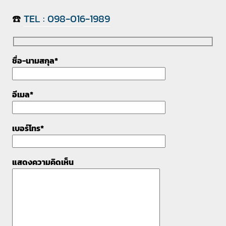
☎️
TEL : 098-016-1989
ชื่อ-นามสกุล*
อีเมล*
เบอร์โทร*
แสดงความคิดเห็น