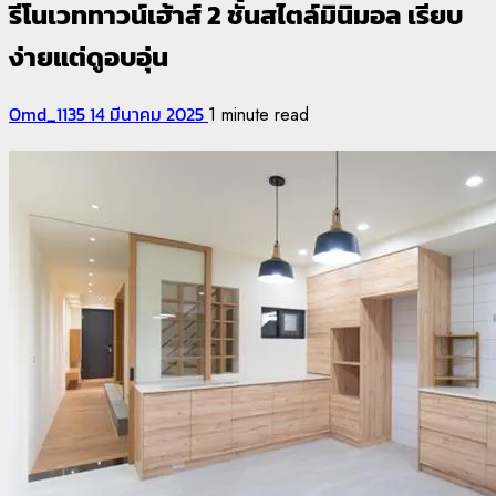
รีโนเวททาวน์เฮ้าส์ 2 ชั้นสไตล์มินิมอล เรียบ
ง่ายแต่ดูอบอุ่น
Omd_1135
14 มีนาคม 2025
1 minute read