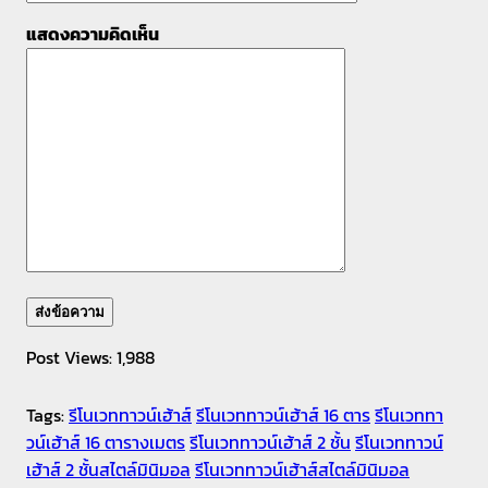
แสดงความคิดเห็น
Post Views:
1,988
Tags:
รีโนเวททาวน์เฮ้าส์
รีโนเวททาวน์เฮ้าส์ 16 ตาร
รีโนเวททา
วน์เฮ้าส์ 16 ตารางเมตร
รีโนเวททาวน์เฮ้าส์ 2 ชั้น
รีโนเวททาวน์
เฮ้าส์ 2 ชั้นสไตล์มินิมอล
รีโนเวททาวน์เฮ้าส์สไตล์มินิมอล