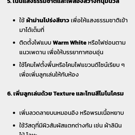
5. เน้นแสงธรรมชาติและไฟส่องสว่างที่นุ่มนวล
ใช้
ผ้าม่านโปร่งสีขาว
เพื่อให้แสงธรรมชาติเข้า
มาได้เต็มที่
ติดตั้งไฟแบบ
Warm White
หรือไฟซ่อนตาม
แนวเพดาน เพื่อให้บรรยากาศอบอุ่น
ใช้โคมไฟตั้งพื้นหรือโคมไฟแขวนดีไซน์เรียบ ๆ
เพื่อเพิ่มลูกเล่นให้กับห้อง
6. เพิ่มลูกเล่นด้วย Texture และโทนสีโมโนโครม
เพิ่มลวดลายบนหมอนอิง หรือพรมเนื้อหยาบ
ใช้วัสดุที่มีผิวสัมผัสแตกต่างกัน เช่น ผ้าลินิน
ไม้ โลหะ