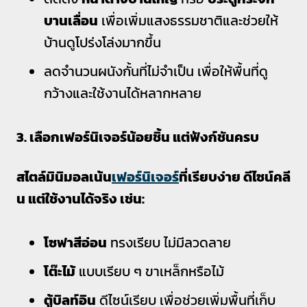
บานเลื่อน
เพื่อเพิ่มแสงธรรมชาติและช่วยให้
บ้านดูโปร่งโล่งมากขึ้น
ลดจำนวนผนังกั้นที่ไม่จำเป็น เพื่อให้พื้นที่ดู
กว้างและใช้งานได้หลากหลาย
3. เลือกเฟอร์นิเจอร์น้อยชิ้น แต่ฟังก์ชันครบ
สไตล์มินิมอลเน้น
เฟอร์นิเจอร์
ที่เรียบง่าย ดีไซน์คลี
น แต่ใช้งานได้จริง เช่น:
โซฟาสีอ่อน
ทรงเรียบ ไม่มีลวดลาย
โต๊ะไม้
แบบเรียบ ๆ ขาเหล็กหรือไม้
ตู้บิลท์อิน
ดีไซน์เรียบ เพื่อช่วยเพิ่มพื้นที่เก็บ