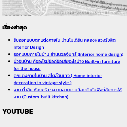
เรื่องล่าสุด
รับออกแบบตกแต่งภายใน บ้านโมเดิร์น คลองหลวงรังสิต
Interior Design
ออกแบบภายในบ้าน ย่านนวลจันทร์ (Interior home design)
บิ้วอินบ้าน คืออะไรมีข้อดีข้อเสียอะไรบ้าง Built-in furniture
for the house
ตกแต่งภายในบ้าน สไตล์วินเทจ ( Home interior
decoration in vintage style )
งาน บิ้วอิน ห้องครัว : ความสวยงามที่ลงตัวกับฟังก์ชันการใช้
งาน (Custom-built kitchen)
YOUTUBE