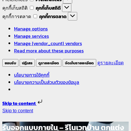
คุกกี้เก็บสถิติ
คุกกี้เก็บสถิติ
คุกกี้การตลาด
คุกกี้การตลาด
Manage options
Manage services
Manage {vendor_count} vendors
Read more about these purposes
ยอมรับ
ปฏิเสธ
ดูรายละเอียด
จัดเก็บรายละเอียด
ดูรายละเอียด
นโยบายการใช้คุกกี้
นโยบายความเป็นส่วนตัวของข้อมูล
Skip to content
Skip to content
รับออกแบบภายใน – รีโนเวทบ้าน ตกแต่ง