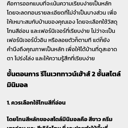
คือการออกแบบที่จะเน้นความเรียบง่ายเป็นหลัก
โดยจะลดทอนรายละเอียดที่ไม่จำเป็นบางส่วน เพื่อ
ให้เหมาะสมกับบ้านของคุณเอง โดยจะเลือกใช้วัสดุ
โทนสีอ่อน และเฟอร์นิเจอร์ที่เรียบง่าย ไม่ว่าจะเป็น
เฟอร์นิเจอร์บิ้วอิน หรือลอยตัวก็ตามที แต่ก็ยัง
คำนึงถึงคุณภาพเป็นหลัก เพื่อให้ได้บ้านที่ดูสะอาด
ตา โปร่งโล่ง และให้ความรู้สึกที่เรียบง่าย
ขั้นตอนการ รีโนเวททาวน์เฮ้าส์ 2 ชั้นสไตล์
มินิมอล
1. ควรเลือกใช้โทนสีที่อ่อน
โดยโทนสีหลักของสไตล์มินิมอลคือ
สีขาว ครีม