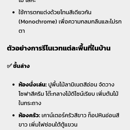
ใช้การตกแต่งด้วยโทนสีเดียวกัน
(Monochrome) เพื่อความกลมกลืนและไม่รก
ตา
ตัวอย่างการรีโนเวทแต่ละพื้นที่ในบ้าน
✅
ชั้นล่าง
ห้องนั่งเล่น:
ปูพื้นไม้ลามิเนตสีอ่อน จัดวาง
โซฟาสีครีม โต๊ะกลางไม้ดีไซน์เรียบ เพิ่มต้นไม้
ในกระถาง
ห้องครัว:
เคาน์เตอร์ครัวสีขาว ท็อปหินอ่อนสี
ขาว เพิ่มไฟซ่อนใต้ตู้แขวน