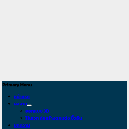
อาหาร
เราคือผู้
เชี่ยวชาญทาง
ด้านการ
ออกแบบและรับ
เหมาการ
ออกแบบเป็น
หัวใจหลักของ
ธุรกิจท่าน
Primary Menu
หน้าแรก
ผลงาน
ออกแบบ 3D
รีโนเวท ก่อสร้างตกแต่ง บิ้วอิน
บทความ