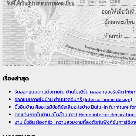
เรื่องล่าสุด
รับออกแบบตกแต่งภายใน บ้านโมเดิร์น คลองหลวงรังสิต Inter
ออกแบบภายในบ้าน ย่านนวลจันทร์ (Interior home design)
บิ้วอินบ้าน คืออะไรมีข้อดีข้อเสียอะไรบ้าง Built-in furniture f
ตกแต่งภายในบ้าน สไตล์วินเทจ ( Home interior decoration i
งาน บิ้วอิน ห้องครัว : ความสวยงามที่ลงตัวกับฟังก์ชันการใช้