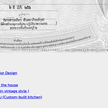
ior Design
or the house
n vintage style )
งาน (Custom-built kitchen)