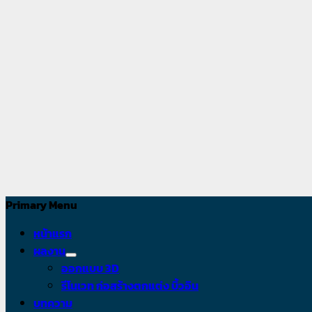
อาหาร
เราคือผู้
เชี่ยวชาญทาง
ด้านการ
ออกแบบและรับ
เหมาการ
ออกแบบเป็น
หัวใจหลักของ
ธุรกิจท่าน
Primary Menu
หน้าแรก
ผลงาน
ออกแบบ 3D
รีโนเวท ก่อสร้างตกแต่ง บิ้วอิน
บทความ