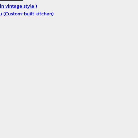
n vintage style )
งาน (Custom-built kitchen)