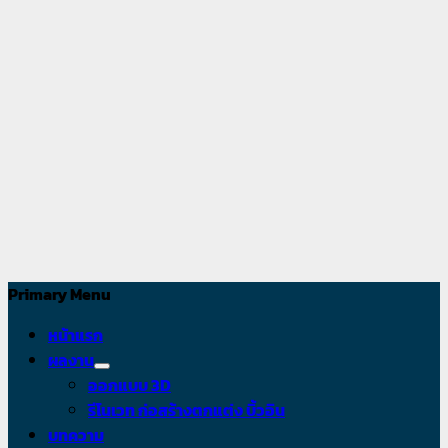
อาหาร
เราคือผู้
เชี่ยวชาญทาง
ด้านการ
ออกแบบและรับ
เหมาการ
ออกแบบเป็น
หัวใจหลักของ
ธุรกิจท่าน
Primary Menu
หน้าแรก
ผลงาน
ออกแบบ 3D
รีโนเวท ก่อสร้างตกแต่ง บิ้วอิน
บทความ