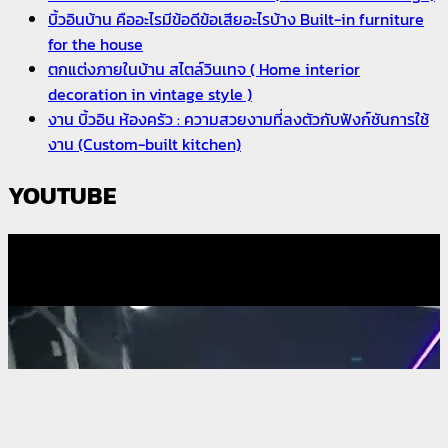
บิ้วอินบ้าน คืออะไรมีข้อดีข้อเสียอะไรบ้าง Built-in furniture
for the house
ตกแต่งภายในบ้าน สไตล์วินเทจ ( Home interior
decoration in vintage style )
งาน บิ้วอิน ห้องครัว : ความสวยงามที่ลงตัวกับฟังก์ชันการใช้
งาน (Custom-built kitchen)
YOUTUBE