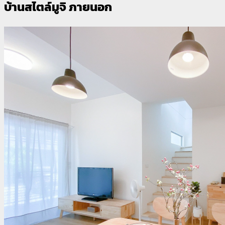
บ้านสไตล์มูจิ ภายนอก