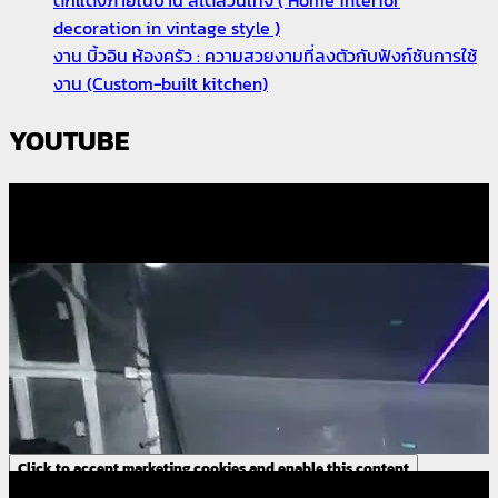
decoration in vintage style )
งาน บิ้วอิน ห้องครัว : ความสวยงามที่ลงตัวกับฟังก์ชันการใช้
งาน (Custom-built kitchen)
YOUTUBE
Click to accept marketing cookies and enable this content