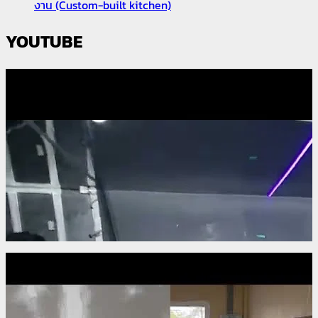
งาน (Custom-built kitchen)
YOUTUBE