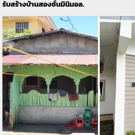
รับสร้างบ้านสองชั้นมินิมอล.