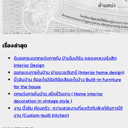
เรื่องล่าสุด
รับออกแบบตกแต่งภายใน บ้านโมเดิร์น คลองหลวงรังสิต
Interior Design
ออกแบบภายในบ้าน ย่านนวลจันทร์ (Interior home design)
บิ้วอินบ้าน คืออะไรมีข้อดีข้อเสียอะไรบ้าง Built-in furniture
for the house
ตกแต่งภายในบ้าน สไตล์วินเทจ ( Home interior
decoration in vintage style )
งาน บิ้วอิน ห้องครัว : ความสวยงามที่ลงตัวกับฟังก์ชันการใช้
งาน (Custom-built kitchen)