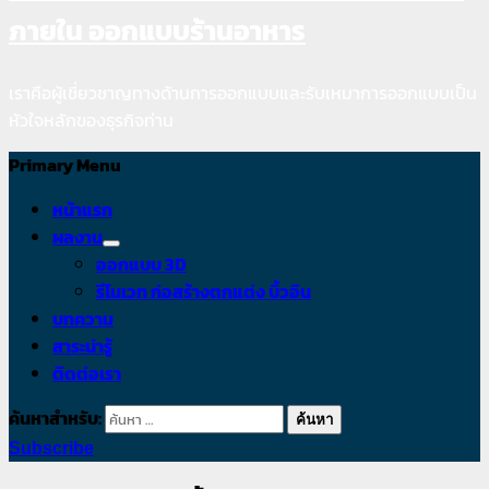
ภายใน ออกแบบร้านอาหาร
เราคือผู้เชี่ยวชาญทางด้านการออกแบบและรับเหมาการออกแบบเป็น
หัวใจหลักของธุรกิจท่าน
Primary Menu
หน้าแรก
ผลงาน
ออกแบบ 3D
รีโนเวท ก่อสร้างตกแต่ง บิ้วอิน
บทความ
สาระน่ารู้
ติดต่อเรา
ค้นหาสำหรับ:
Subscribe