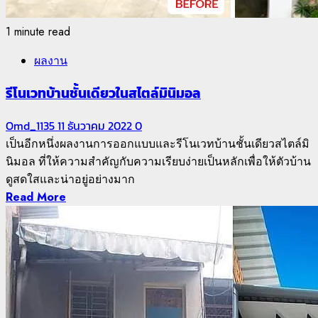
1 minute read
ผลงาน
รีโนเวทบ้านชั้นเดียวในสไตล์มินิมอล
Omd_1135
11 ธันวาคม 2022
0
เป็นอีกหนึ่งผลงานการออกแบบและรีโนเวทบ้านชั้นเดียวสไตล์มิ
นิมอล ที่ให้ความสำคัญกับความเรียบง่ายเป็นหลักเพื่อให้ตัวบ้าน
ดูสดใสและน่าอยู่อย่างมาก
Read More