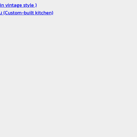
n vintage style )
งาน (Custom-built kitchen)