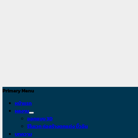
อาหาร
เราคือผู้
เชี่ยวชาญทาง
ด้านการ
ออกแบบและรับ
เหมาการ
ออกแบบเป็น
หัวใจหลักของ
ธุรกิจท่าน
Primary Menu
หน้าแรก
ผลงาน
ออกแบบ 3D
รีโนเวท ก่อสร้างตกแต่ง บิ้วอิน
บทความ