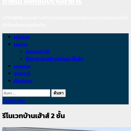
ภายใน ออกแบบร้านอาหาร
content
เราคือผู้เชี่ยวชาญทางด้านการออกแบบและรับเหมาการออกแบบเป็น
หัวใจหลักของธุรกิจท่าน
Primary
หน้าแรก
Menu
ผลงาน
ออกแบบ 3D
รีโนเวท ก่อสร้างตกแต่ง บิ้วอิน
บทความ
สาระน่ารู้
ติดต่อเรา
ค้นหา
สำหรับ:
Subscribe
รีโนเวทบ้านเฮ้าส์ 2 ชั้น