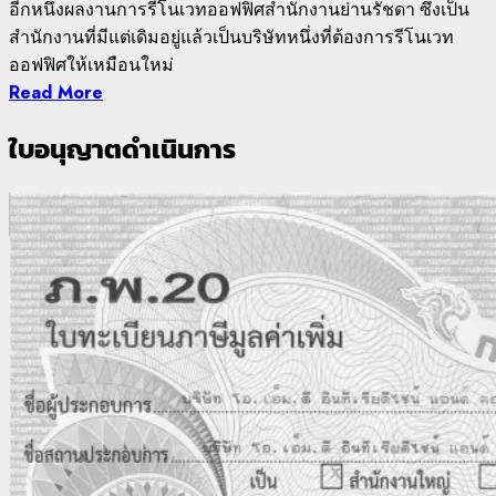
อีกหนึ่งผลงานการรีโนเวทออฟฟิศสำนักงานย่านรัชดา ซึ่งเป็น
สำนักงานที่มีแต่เดิมอยู่แล้วเป็นบริษัทหนึ่งที่ต้องการรีโนเวท
ออฟฟิศให้เหมือนใหม่
Read More
ใบอนุญาตดำเนินการ