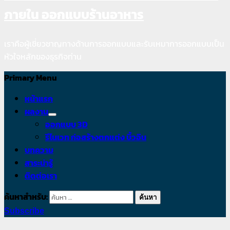
ภายใน ออกแบบร้านอาหาร
เราคือผู้เชี่ยวชาญทางด้านการออกแบบและรับเหมาการออกแบบเป็น
หัวใจหลักของธุรกิจท่าน
Primary Menu
หน้าแรก
ผลงาน
ออกแบบ 3D
รีโนเวท ก่อสร้างตกแต่ง บิ้วอิน
บทความ
สาระน่ารู้
ติดต่อเรา
ค้นหาสำหรับ:
Subscribe