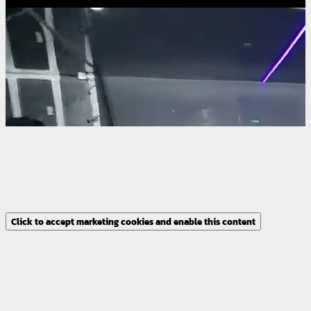
Click to accept marketing cookies and enable this content