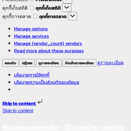
คุกกี้เก็บสถิติ
คุกกี้เก็บสถิติ
คุกกี้การตลาด
คุกกี้การตลาด
Manage options
Manage services
Manage {vendor_count} vendors
Read more about these purposes
ยอมรับ
ปฏิเสธ
ดูรายละเอียด
จัดเก็บรายละเอียด
ดูรายละเอียด
นโยบายการใช้คุกกี้
นโยบายความเป็นส่วนตัวของข้อมูล
Skip to content
Skip to content
รับออกแบบภายใน – รีโนเวทบ้าน ตกแต่ง