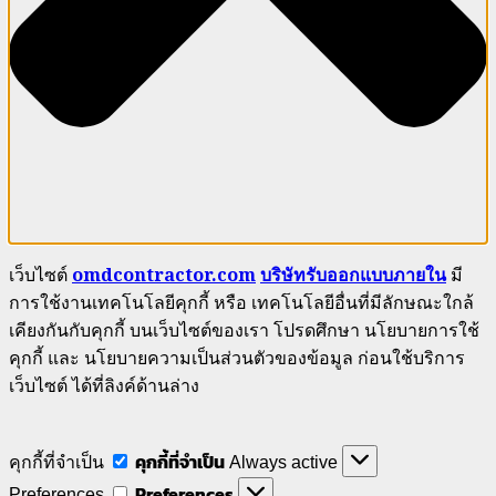
เว็บไซต์
omdcontractor.com
บริษัทรับออกแบบภายใน
มี
การใช้งานเทคโนโลยีคุกกี้ หรือ เทคโนโลยีอื่นที่มีลักษณะใกล้
เคียงกันกับคุกกี้ บนเว็บไซต์ของเรา โปรดศึกษา นโยบายการใช้
คุกกี้ และ นโยบายความเป็นส่วนตัวของข้อมูล ก่อนใช้บริการ
เว็บไซต์ ได้ที่ลิงค์ด้านล่าง
คุกกี้ที่จำเป็น
คุกกี้ที่จำเป็น
Always active
Preferences
Preferences