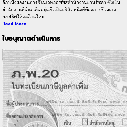
อีกหนึ่งผลงานการรีโนเวทออฟฟิศสำนักงานย่านรัชดา ซึ่งเป็น
สำนักงานที่มีแต่เดิมอยู่แล้วเป็นบริษัทหนึ่งที่ต้องการรีโนเวท
ออฟฟิศให้เหมือนใหม่
Read More
ใบอนุญาตดำเนินการ