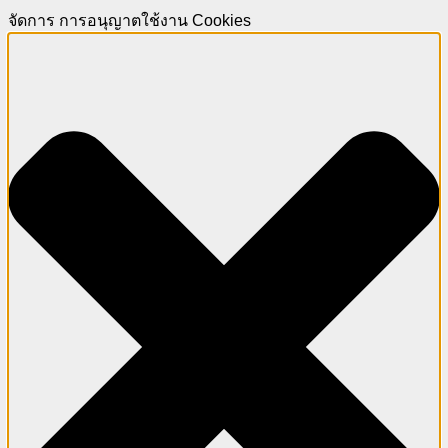
จัดการ การอนุญาตใช้งาน Cookies