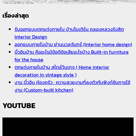
เรื่องล่าสุด
รับออกแบบตกแต่งภายใน บ้านโมเดิร์น คลองหลวงรังสิต
Interior Design
ออกแบบภายในบ้าน ย่านนวลจันทร์ (Interior home design)
บิ้วอินบ้าน คืออะไรมีข้อดีข้อเสียอะไรบ้าง Built-in furniture
for the house
ตกแต่งภายในบ้าน สไตล์วินเทจ ( Home interior
decoration in vintage style )
งาน บิ้วอิน ห้องครัว : ความสวยงามที่ลงตัวกับฟังก์ชันการใช้
งาน (Custom-built kitchen)
YOUTUBE