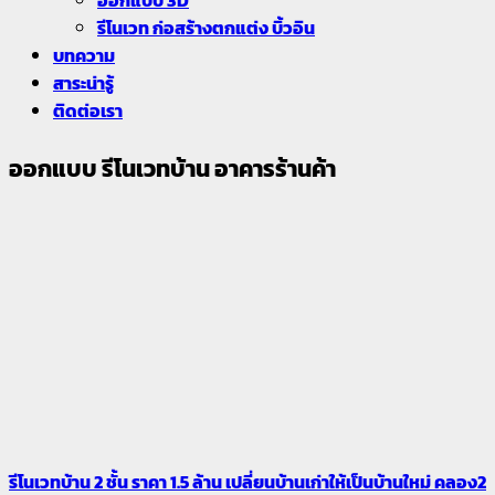
รีโนเวท ก่อสร้างตกแต่ง บิ้วอิน
บทความ
สาระน่ารู้
ติดต่อเรา
ออกแบบ รีโนเวทบ้าน อาคารร้านค้า
รีโนเวทบ้าน 2 ชั้น ราคา 1.5 ล้าน เปลี่ยนบ้านเก่าให้เป็นบ้านใหม่ คลอง2