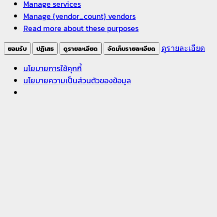
Manage services
Manage {vendor_count} vendors
Read more about these purposes
ยอมรับ
ปฏิเสธ
ดูรายละเอียด
จัดเก็บรายละเอียด
ดูรายละเอียด
นโยบายการใช้คุกกี้
นโยบายความเป็นส่วนตัวของข้อมูล