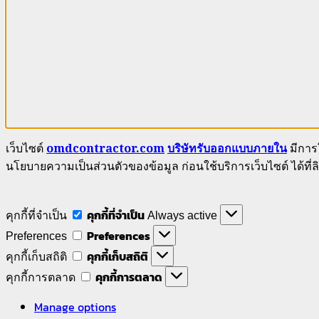
เว็บไซต์
omdcontractor.com
บริษัทรับออกแบบภายใน
มีการใ
นโยบายความเป็นส่วนตัวของข้อมูล ก่อนใช้บริการเว็บไซต์ ได้ที่ลิ
คุกกี้ที่จำเป็น
คุกกี้ที่จำเป็น
Always active
Preferences
Preferences
คุกกี้เก็บสถิติ
คุกกี้เก็บสถิติ
คุกกี้การตลาด
คุกกี้การตลาด
Manage options