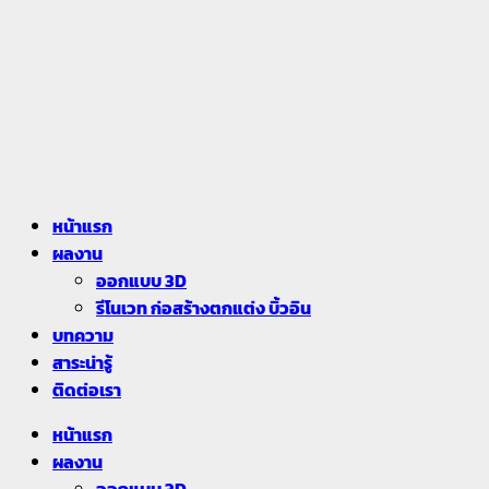
หน้าแรก
ผลงาน
ออกแบบ 3D
รีโนเวท ก่อสร้างตกแต่ง บิ้วอิน
บทความ
สาระน่ารู้
ติดต่อเรา
หน้าแรก
ผลงาน
ออกแบบ 3D