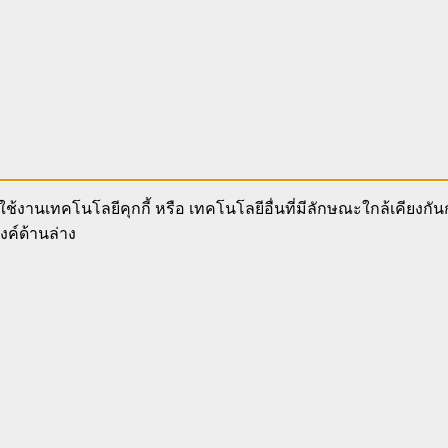
ช้งานเทคโนโลยีคุกกี้ หรือ เทคโนโลยีอื่นที่มีลักษณะใกล้เคียงกั
งค์ด้านล่าง