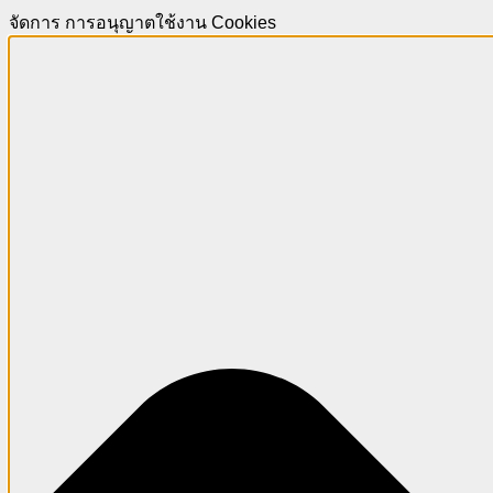
จัดการ การอนุญาตใช้งาน Cookies