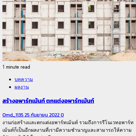
1 minute read
บทความ
ผลงาน
สร้างอพาร์ทเม้นท์ ตกแต่งอพาร์ทเม้นท์
Omd_1135
25 กันยายน 2022
0
งานก่อสร้างและตกแต่งอพาร์ทเม้นท์ รวมถึงการรีโนเวทอพาร์ท
เม้นท์ก็เป็นอีกผลงานที่เรามีความชำนาญและสามารถให้ความ