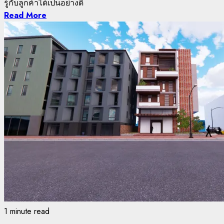
รู้กับลูกค้าได้เป็นอย่างดี
Read More
1 minute read