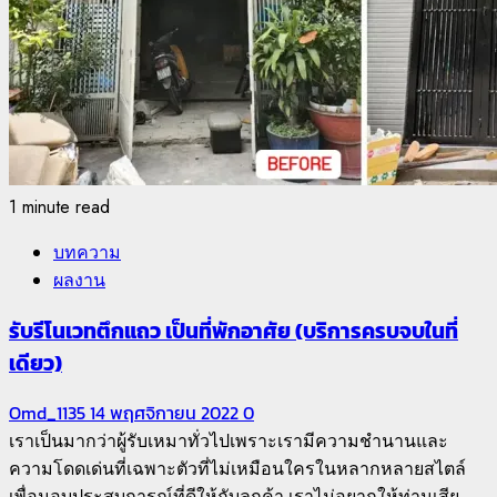
1 minute read
บทความ
ผลงาน
รับรีโนเวทตึกแถว เป็นที่พักอาศัย (บริการครบจบในที่
เดียว)
Omd_1135
14 พฤศจิกายน 2022
0
เราเป็นมากว่าผู้รับเหมาทั่วไปเพราะเรามีความชำนานและ
ความโดดเด่นที่เฉพาะตัวที่ไม่เหมือนใครในหลากหลายสไตล์
เพื่อมอบประสบการณ์ที่ดีให้กับลูกค้า เราไม่อยากให้ท่านเสีย