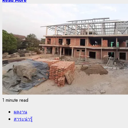
Read More
1 minute read
ผลงาน
สาระน่ารู้