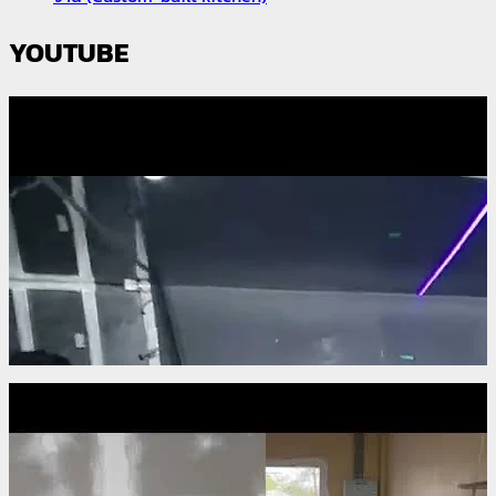
YOUTUBE