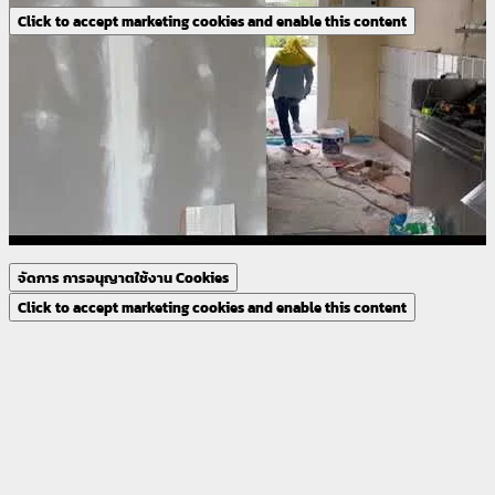
Click to accept marketing cookies and enable this content
จัดการ การอนุญาตใช้งาน Cookies
Click to accept marketing cookies and enable this content